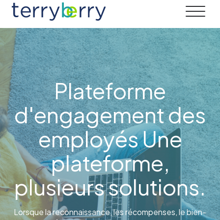
Skip to content
Plateforme
d'engagement des
employés Une
plateforme,
plusieurs solutions.
Lorsque la reconnaissance, les récompenses, le bien-